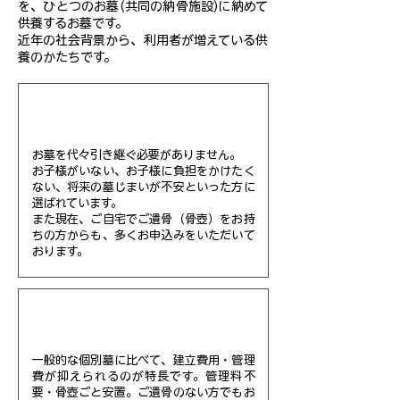
を、ひとつのお墓(共同の納骨施設)に納めて
供養するお墓です。
近年の社会背景から、利用者が増えている供
養のかたちです。
point1 継承者が不要
お墓を代々引き継ぐ必要がありません。
お子様がいない、お子様に負担をかけたく
ない、将来の墓じまいが不安といった方に
選ばれています。
また現在、ご自宅でご遺骨（骨壺）をお持
ちの方からも、多くお申込みをいただいて
おります。
point2 費用負担を抑えられる
一般的な個別墓に比べて、建立費用・管理
費が抑えられるのが特長です。管理料不
要・骨壺ごと安置。ご遺骨のない方でもお