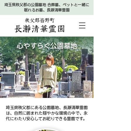
埼玉県秩父郡の公園墓地 合葬墓、ペットと一緒に
眠れるお墓、長瀞清華霊園
​秩父郡皆野町
長瀞清華霊園
心やすらぐ公園墓地
写真はイメージです
埼玉県秩父郡にある公園墓地、長瀞清華霊園
は、自然に囲まれた穏やかな環境の中で、永
代にわたり安心してお祀りできる霊園です。