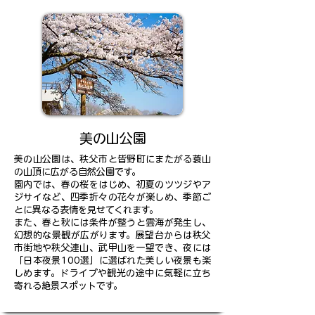
美の山公園
美の山公園は、秩父市と皆野町にまたがる蓑山
の山頂に広がる自然公園です。
園内では、春の桜をはじめ、初夏のツツジやア
ジサイなど、四季折々の花々が楽しめ、季節ご
とに異なる表情を見せてくれます。
また、春と秋には条件が整うと雲海が発生し、
幻想的な景観が広がります。展望台からは秩父
市街地や秩父連山、武甲山を一望でき、夜には
「日本夜景100選」に選ばれた美しい夜景も楽
しめます。ドライブや観光の途中に気軽に立ち
寄れる絶景スポットです。