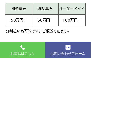
和型墓石
洋型墓石
オーダーメイド
50万円～
60万円～
100万円～
分割払いも可能です。ご相談ください。
永代使用料(土地代)の一例
お電話はこちら
お問い合わせフォーム
種類
土地(非課税)
年間管理料
1.5㎡
18万円
3千円
3.0㎡
36万円
6千円
12.0㎡
144万円
2万4千円
分割払いも可能です。ご相談ください。
※掲載している金額はすべて税込価格です